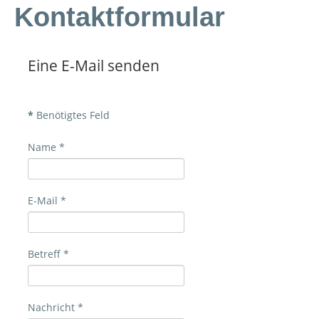
Kontaktformular
NEWS
KONTAKT
Eine E-Mail senden
ZUR MUSIKSCHULE AUF DEM REESEHOF
ZUM TEA ROOM AUF DEM REESEHOF
*
Benötigtes Feld
Name
*
E-Mail
*
Betreff
*
Nachricht
*